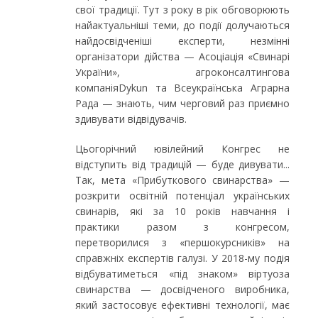
свої традиції. Тут з року в рік обговорюють
найактуальніші теми, до події долучаються
найдосвідченіші експерти, незмінні
організатори дійства — Асоціація «Свинарі
України», агроконсалтингова
компаніяDykun та Всеукраїнська Аграрна
Рада — знають, чим черговий раз приємно
здивувати відвідувачів.
Цьогорічний ювілейний Конгрес не
відступить від традицій — буде дивувати...
Так, мета «Прибуткового свинарства» —
розкрити освітній потенціал українських
свинарів, які за 10 років навчання і
практики разом з конгресом,
перетворилися з «першокурсників» на
справжніх експертів галузі. У 2018-му подія
відбуватиметься «під знаком» віртуоза
свинарства — досвідченого виробника,
який застосовує ефективні технології, має