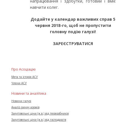
напрацювання і здобутки, готовий і вміє
навчити колег.
Додайте у календар важливих справ 5
червня 2018-го, щоб не пропустити
головну подію галузі!
ЗАРЕЄСТРУВАТИСЯ
Про Асоціацію
Мета та історія АСУ
Члени АСУ
Новини та аналітика
Новини галузі
Аналіз ринку кормів
Закупівельні ціни (ж.в.) від переробників
Закупівельні ціни (ж.в.) від господарств