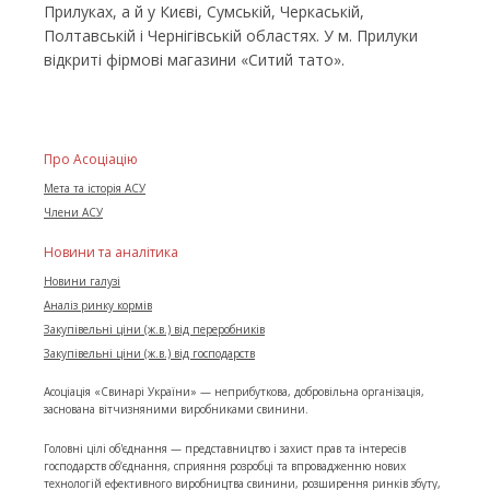
Прилуках, а й у Києві, Сумській, Черкаській,
Полтавській і Чернігівській областях. У м. Прилуки
відкриті фірмові магазини «Ситий тато».
Про Асоціацію
Мета та історія АСУ
Члени АСУ
Новини та аналітика
Новини галузі
Аналіз ринку кормів
Закупівельні ціни (ж.в.) від переробників
Закупівельні ціни (ж.в.) від господарств
Асоціація «Свинарі України» — неприбуткова, добровільна організація,
заснована вітчизняними виробниками свинини.
Головні цілі об'єднання — представництво і захист прав та інтересів
господарств об’єднання, сприяння розробці та впровадженню нових
технологій ефективного виробництва свинини, розширення ринків збуту,