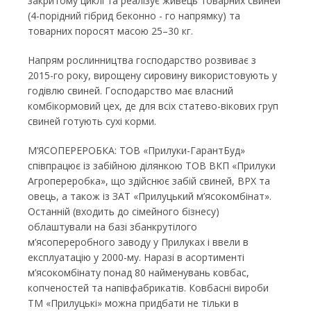
закритому циклі та реалізує живець товарних свиней
(4-порідний гібрид беконно - го напрямку) та
товарних поросят масою 25–30 кг.
Напрям рослинництва господарство розвиває з
2015-го року, вирощену сировину використовують у
годівлю свиней. Господарство має власний
комбікормовий цех, де для всіх статево-вікових груп
свиней готують сухі корми.
М’ЯСОПЕРЕРОБКА: ТОВ «Прилуки-ГарантБуд»
співпрацює із забійною ділянкою ТОВ ВКП «Прилуки
Агропереробка», що здійснює забій свиней, ВРХ та
овець, а також із ЗАТ «Прилуцький м’ясокомбінат».
Останній (входить до сімейного бізнесу)
облаштували на базі збанкрутілого
м’ясопереробного заводу у Прилуках і ввели в
експлуатацію у 2000-му. Наразі в асортименті
м’ясокомбінату понад 80 найменувань ковбас,
копченостей та напівфабрикатів. Ковбасні вироби
ТМ «Прилуцькі» можна придбати не тільки в