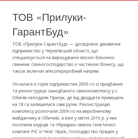
ТОВ «Прилуки-
ГарантБуд»
ТОВ «Прилуки-ГарантБуд» — досвідчене динамічне
підприємство у Чернігівській області, що
спеціалізується на вирощуванні якісної беконної
свинини. Свиногосподарство є частиною бізнесу, що
також включає м’ясопереробний напрям.
Почалася історія підприємства 2009-го із придбання
та реконструкції занедбаного свинокомплексу у с.
Обичів неподалік Прилук, де від двадцяти приміщень
на 18 га залишилися самі руїни. Реконструкцію
комплексу розпочали 2009-го на виробничому
майданчику в Обичеві, а вже у квітні 2010 р. у них
поселили кнурців та гібридних свинок генетичної
компанії PIC із Чехії. Нразі, господарство працює у