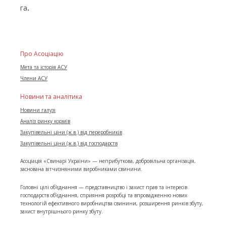
га
.
Про Асоціацію
Мета та історія АСУ
Члени АСУ
Новини та аналітика
Новини галузі
Аналіз ринку кормів
Закупівельні ціни (ж.в.) від переробників
Закупівельні ціни (ж.в.) від господарств
Асоціація «Свинарі України» — неприбуткова, добровільна організація,
заснована вітчизняними виробниками свинини.
Головні цілі об'єднання — представництво і захист прав та інтересів
господарств об’єднання, сприяння розробці та впровадженню нових
технологій ефективного виробництва свинини, розширення ринків збуту,
захист внутрішнього ринку збуту.