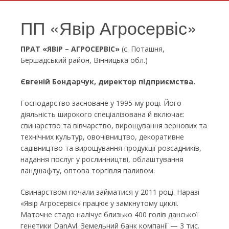
ПП «Явір Агросервіс»
ПРАТ «ЯВІР – АГРОСЕРВІС»
(с. Поташня,
Бершадський район, Вінницька обл.)
Євгеній Бондарчук, директор підприємства.
Господарство засноване у 1995-му році. Його
діяльність широкого спеціалізована й включає:
свинарство та вівчарство, вирощування зернових та
технiчних культур, овочiвництво, декоративне
садiвництво та вирощування продукцiї розсадникiв,
надання послуг у рослинництвi, облаштування
ландшафту, оптова торгiвля паливом.
Свинарством почали займатися у 2011 році. Наразі
«Явір Агросервіс» працює у замкнутому циклі.
Маточне стадо налічує близько 400 голів данської
генетики DanAvl. Земельний банк компанії — 3 тис.