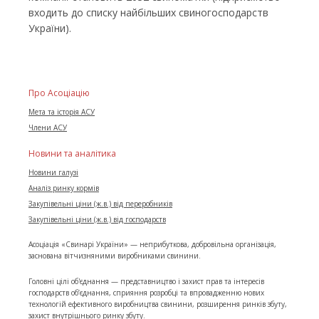
входить до списку найбільших свиногосподарств
України).
Про Асоціацію
Мета та історія АСУ
Члени АСУ
Новини та аналітика
Новини галузі
Аналіз ринку кормів
Закупівельні ціни (ж.в.) від переробників
Закупівельні ціни (ж.в.) від господарств
Асоціація «Свинарі України» — неприбуткова, добровільна організація,
заснована вітчизняними виробниками свинини.
Головні цілі об'єднання — представництво і захист прав та інтересів
господарств об’єднання, сприяння розробці та впровадженню нових
технологій ефективного виробництва свинини, розширення ринків збуту,
захист внутрішнього ринку збуту.