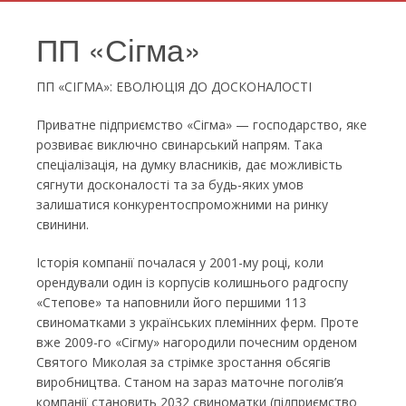
ПП «Сігма»
ПП «СІГМА»: ЕВОЛЮЦІЯ ДО ДОСКОНАЛОСТІ
Приватне підприємство «Сігма» — господарство, яке
розвиває виключно свинарський напрям. Така
спеціалізація, на думку власників, дає можливість
сягнути досконалості та за будь-яких умов
залишатися конкурентоспроможними на ринку
свинини.
Історія компанії почалася у 2001-му році, коли
орендували один із корпусів колишнього радгоспу
«Степове» та наповнили його першими 113
свиноматками з українських племінних ферм. Проте
вже 2009-го «Сігму» нагородили почесним орденом
Святого Миколая за стрімке зростання обсягів
виробництва. Станом на зараз маточне поголів’я
компанії становить 2032 свиноматки (підприємство