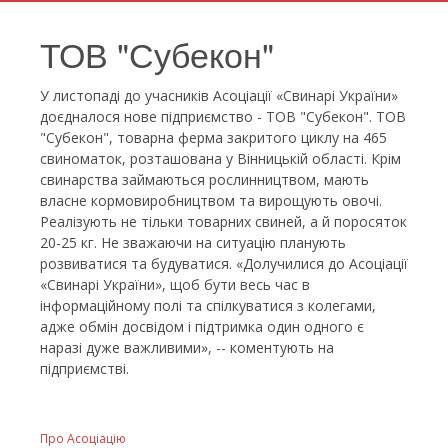
ТОВ "Субекон"
У листопаді до учасників Асоціації «Свинарі України»
доєдналося нове підприємство - ТОВ "Субекон". ТОВ
"Субекон", товарна ферма закритого циклу на 465
свиноматок, розташована у Вінницькій області. Крім
свинарства займаються рослинництвом, мають
власне кормовиробництвом та вирощують овочі.
Реалізують не тільки товарних свиней, а й поросяток
20-25 кг. Не зважаючи на ситуацію планують
розвиватися та будуватися. «Долучилися до Асоціації
«Свинарі України», щоб бути весь час в
інформаційному полі та спілкуватися з колегами,
адже обмін досвідом і підтримка один одного є
наразі дуже важливими», -- коментують на
підприємстві.
Про Асоціацію