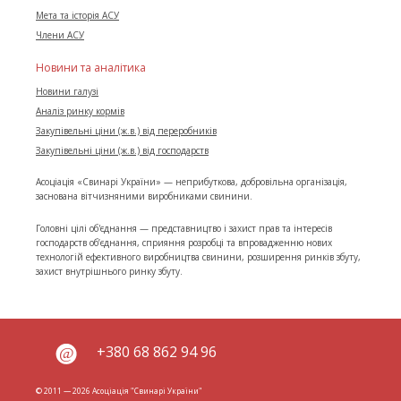
Мета та історія АСУ
Члени АСУ
Новини та аналітика
Новини галузі
Аналіз ринку кормів
Закупівельні ціни (ж.в.) від переробників
Закупівельні ціни (ж.в.) від господарств
Асоціація «Свинарі України» — неприбуткова, добровільна організація,
заснована вітчизняними виробниками свинини.
Головні цілі об'єднання — представництво і захист прав та інтересів
господарств об’єднання, сприяння розробці та впровадженню нових
технологій ефективного виробництва свинини, розширення ринків збуту,
захист внутрішнього ринку збуту.
+380 68 862 94 96
© 2011 — 2026 Асоціація "Свинарі України"