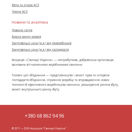
Мета та історія АСУ
Члени АСУ
Новини та аналітика
Новини галузі
Аналіз ринку кормів
Закупівельні ціни (ж.в.) від переробників
Закупівельні ціни (ж.в.) від господарств
Асоціація «Свинарі України» — неприбуткова, добровільна організація,
заснована вітчизняними виробниками свинини.
Головні цілі об'єднання — представництво і захист прав та інтересів
господарств об’єднання, сприяння розробці та впровадженню нових
технологій ефективного виробництва свинини, розширення ринків збуту,
захист внутрішнього ринку збуту.
+380 68 862 94 96
© 2011 — 2026 Асоціація "Свинарі України"