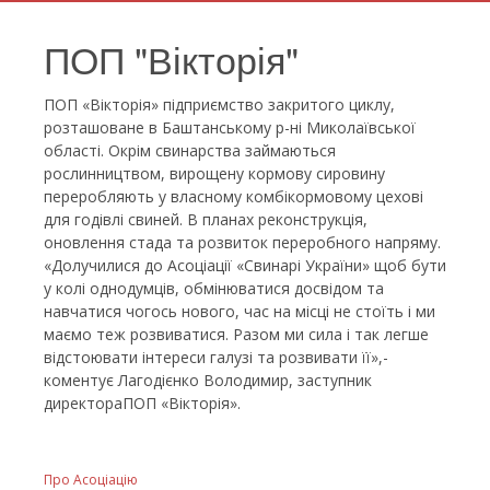
ПОП "Вікторія"
ПОП «Вікторія» підприємство закритого циклу,
розташоване в Баштанському р-ні Миколаївської
області. Окрім свинарства займаються
рослинництвом, вирощену кормову сировину
переробляють у власному комбікормовому цехові
для годівлі свиней. В планах реконструкція,
оновлення стада та розвиток переробного напряму.
«Долучилися до Асоціації «Свинарі України» щоб бути
у колі однодумців, обмінюватися досвідом та
навчатися чогось нового, час на місці не стоїть і ми
маємо теж розвиватися. Разом ми сила і так легше
відстоювати інтереси галузі та розвивати її»,-
коментує Лагодієнко Володимир, заступник
директораПОП «Вікторія».
Про Асоціацію