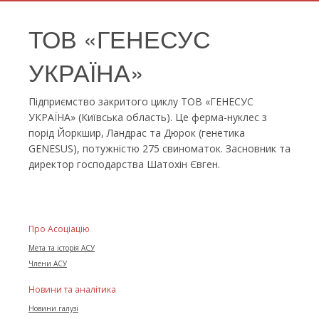
ТОВ «ГЕНЕСУС
УКРАЇНА»
Підприємство закритого циклу ТОВ «ГЕНЕСУС
УКРАЇНА» (Київська область). Це ферма-нуклес з
порід Йоркшир, Ландрас та Дюрок (генетика
GENESUS), потужністю 275 свиноматок. Засновник та
директор господарства Шатохін Євген.
Про Асоціацію
Мета та історія АСУ
Члени АСУ
Новини та аналітика
Новини галузі