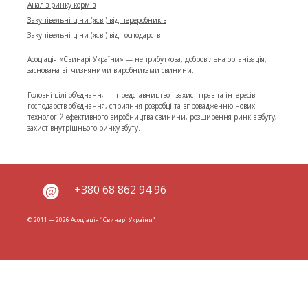
Аналіз ринку кормів
Закупівельні ціни (ж.в.) від переробників
Закупівельні ціни (ж.в.) від господарств
Асоціація «Свинарі України» — неприбуткова, добровільна організація,
заснована вітчизняними виробниками свинини.
Головні цілі об'єднання — представництво і захист прав та інтересів
господарств об’єднання, сприяння розробці та впровадженню нових
технологій ефективного виробництва свинини, розширення ринків збуту,
захист внутрішнього ринку збуту.
+380 68 862 94 96
© 2011 — 2026 Асоціація "Свинарі України"