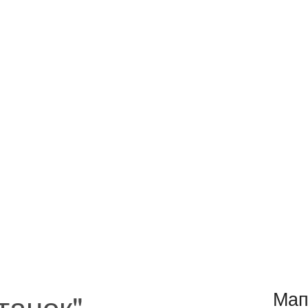
танок"
Мап