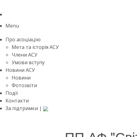
Menu
Про асоціацію
Мета та історія АСУ
Члени АСУ
Умови вступу
Новини АСУ
Новини
Фотозвіти
Події
Контакти
За підтримки |
ПП АФ "Сві